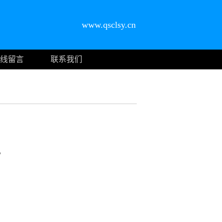
www.qsclsy.cn
线留言
联系我们
。